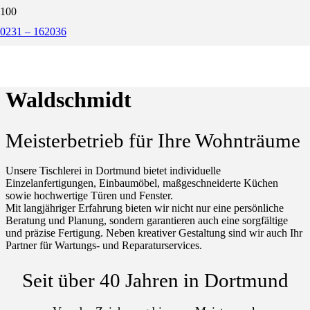
Lass uns
Schöne
machen
Sachen
Wir
finden
Lösung
Ihre
MIt
und
0231 – 162036
Herz
Hand
Holz,
Willkommen bei der Tischlerei
Waldschmidt
Meisterbetrieb für Ihre Wohnträume
Unsere Tischlerei in Dortmund bietet individuelle
Einzelanfertigungen, Einbaumöbel, maßgeschneiderte Küchen
sowie hochwertige Türen und Fenster.
Mit langjähriger Erfahrung bieten wir nicht nur eine persönliche
Beratung und Planung, sondern garantieren auch eine sorgfältige
und präzise Fertigung. Neben kreativer Gestaltung sind wir auch Ihr
Partner für Wartungs- und Reparaturservices.
Seit über 40 Jahren in Dortmund